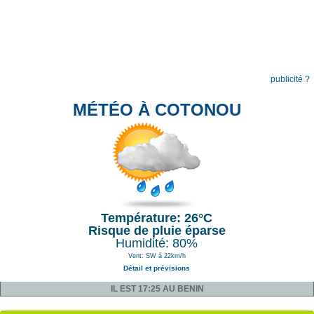
publicité ?
MÉTÉO À COTONOU
Température: 26°C
Risque de pluie éparse
Humidité: 80%
Vent: SW à 22km/h
Détail et prévisions
IL EST 17:25 AU BENIN