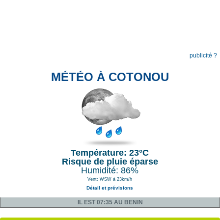
publicité ?
MÉTÉO À COTONOU
Température: 23°C
Risque de pluie éparse
Humidité: 86%
Vent: WSW à 23km/h
Détail et prévisions
IL EST 07:35 AU BENIN