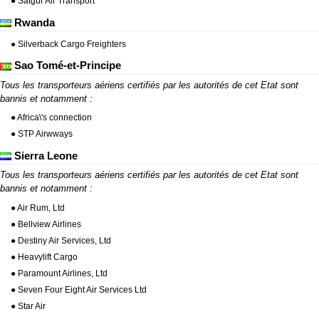
● Satgur Air Transport
Rwanda
● Silverback Cargo Freighters
Sao Tomé-et-Principe
Tous les transporteurs aériens certifiés par les autorités de cet Etat sont
bannis et notamment :
● Africa\'s connection
● STP Airwways
Sierra Leone
Tous les transporteurs aériens certifiés par les autorités de cet Etat sont
bannis et notamment :
● Air Rum, Ltd
● Bellview Airlines
● Destiny Air Services, Ltd
● Heavylift Cargo
● Paramount Airlines, Ltd
● Seven Four Eight Air Services Ltd
● Star Air