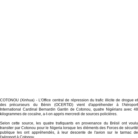
COTONOU (Xinhua) - L'Office central de répression du trafic illicite de drogue et
des précurseurs du Bénin (OCERTID) vient d'appréhender à l'Aéroport
International Cardinal Bernardin Gantin de Cotonou, quatre Nigérians avec 48
kilogrammes de cocaïne, a-t-on appris mercredi de sources policières.
Selon cette source, les quatre trafiquants en provenance du Brésil ont voulu
transiter par Cotonou pour le Nigeria lorsque les éléments des Forces de sécurité
publique les ont appréhendés, à leur descente de l'avion sur le tarmac de
l'aéroport à Cotonou.