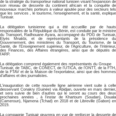
de la stratégie du transporteur national tunisien visant l'expansion de
son réseau de desserte du continent africain et la conquête de
nouveaux marchés porteurs à valeur ajoutée pour des secteurs tels
que les services , le tourisme, l'enseignement, et la santé, explique
Tunisair.
La délégation tunisienne qui a été accueillie par de hauts
responsables de la République du Bénin, est conduite par le ministre
du Transport, Radhouane Ayara, accompagné du PDG de Tunisair,
Elyès Mnakbi, et de représentants de la présidence du
Gouvernement, des ministères du Transport, du Tourisme, de la
Santé, de l'Enseignement supérieur, de l'Agriculture, de l'Intérieur,
des Finances, des Affaires étrangères, ainsi que de députés de
l'ARP.
La délégation comprend également des représentants du Groupe
Tunisair, de TABC, de CONECT, de l'UTICA, de l'ONTT, de la FTH,
de la FTAV et de la Maison de l'exportateur, ainsi que des hommes
d'affaires et des journalistes.
L'inauguration de cette nouvelle ligne aérienne vient suite à celle
desservant Conakry (Guinée) via Abidjan, ouverte en mars dernier,
et sera suivie de bien d'autres qui le seront au cours des deux
prochaines années , à l'instar de Khartoum (Soudan), Douala
(Cameroun), Njamena (Tchad) en 2018 et de Libreville (Gabon) en
2019.
La compagnie Tunisair œuvrera en vue de renforcer la desserte de