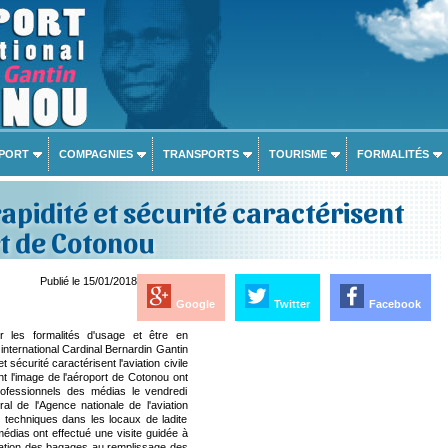
PORT
COMPAGNIES
TRANSPORTS
TOURISME
FORMALITÉS
 rapidité et sécurité caractérisent
t de Cotonou
Publié le 15/01/2018
Google
Twitter
Facebook
 les formalités d'usage et être en
nternational Cardinal Bernardin Gantin
t sécurité caractérisent l'aviation civile
t l'image de l'aéroport de Cotonou ont
ofessionnels des médias le vendredi
al de l'Agence nationale de l'aviation
s techniques dans les locaux de ladite
édias ont effectué une visite guidée à
fication des bagages au remplissage des