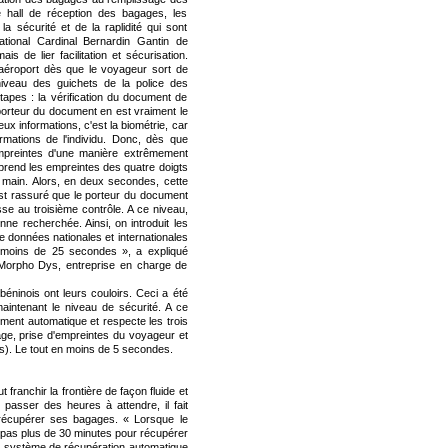
e hall de réception des bagages, les
a sécurité et de la raplidité qui sont
ational Cardinal Bernardin Gantin de
 de lier facilitation et sécurisation.
l'aéroport dès que le voyageur sort de
niveau des guichets de la police des
étapes : la vérification du document de
 porteur du document en est vraiment le
eux informations, c'est la biométrie, car
mations de l'individu. Donc, dès que
empreintes d'une manière extrêmement
prend les empreintes des quatre doigts
 main. Alors, en deux secondes, cette
est rassuré que le porteur du document
se au troisième contrôle. A ce niveau,
ne recherchée. Ainsi, on introduit les
e données nationales et internationales
en moins de 25 secondes », a expliqué
e Morpho Dys, entreprise en charge de
éninois ont leurs couloirs. Ceci a été
 maintenant le niveau de sécurité. A ce
ement automatique et respecte les trois
age, prise d'empreintes du voyageur et
s). Le tout en moins de 5 secondes.
 franchir la frontière de façon fluide et
 passer des heures à attendre, il fait
récupérer ses bagages. « Lorsque le
 pas plus de 30 minutes pour récupérer
un système de récupération automatique