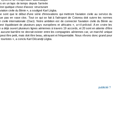
s en un laps de temps depuis l'arrivée
'est quelque chose d'assez structurant
'aviation civile du Bénin », a souligné Karl Lègba.
 sont que le début d'une série d'innovations qui mettront l'aviation civile au service du
ue pas en vase clos. Tout ce qui se fait à l'aéroport de Cotonou doit suivre les normes
on civile internationale (Oaci). Notre ambition est de connecter l'aviation civile du Bénin au
t équidistant de plusieurs pays européens et africains », a-t-il précisé. A en croire les
 a déjà ouvert plusieurs lignes aériennes à travers 19 accords, et 20 sont en attente d'être
 aucune barrière ne devrait exister entre les compagnies aériennes car, un marché unique
t peut être petit, mais doit être beau, attrayant et fréquentable. Nous rêvons donc grand pour
 touristes », a conclu Karl Dècandji Lègba.
publicité ?