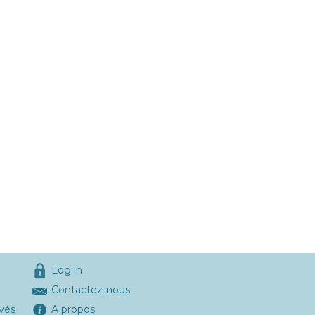
Log in
Contactez-nous
ivés
A propos