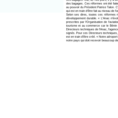
des bagages. Ces réformes ont été faite
au pouvoir du Président Patrice Talon. C
qui est en train d'être fait au niveau de l
Selon ses dires, toutes ces réformes ne
développement durable. « L'Anac n'évol
prescrites par l'Organisation de l'aviati
tourisme et au commerce car le Bénin es
Directeurs techniques de l'Anac, l'agence
signés. Pour ces Directeurs techniques,
est en train d'être créé. « Notre aéropor
notre pays qui doit recevoir beaucoup de