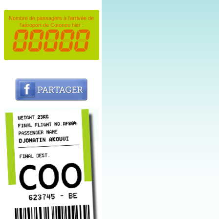
Nombre de passagers à l'arrivée de
l'aéroport de Cotonou hier :