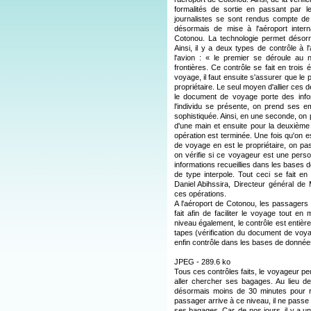
formalités de sortie en passant par l
journalistes se sont rendus compte de l
désormais de mise à l'aéroport intern
Cotonou. La technologie permet désormais
Ainsi, il y a deux types de contrôle à 
l'avion : « le premier se déroule au 
frontières. Ce contrôle se fait en trois 
voyage, il faut ensuite s'assurer que le
propriétaire. Le seul moyen d'allier ces d
le document de voyage porte des infor
l'individu se présente, on prend ses 
sophistiquée. Ainsi, en une seconde, on 
d'une main et ensuite pour la deuxième
opération est terminée. Une fois qu'on 
de voyage en est le propriétaire, on pas
on vérifie si ce voyageur est une person
informations recueillies dans les bases d
de type interpole. Tout ceci se fait 
Daniel Abihssira, Directeur général d
ces opérations.
A l'aéroport de Cotonou, les passagers b
fait afin de faciliter le voyage tout en
niveau également, le contrôle est entièr
tapes (vérification du document de voy
enfin contrôle dans les bases de donnée
JPEG - 289.6 ko
Tous ces contrôles faits, le voyageur peut
aller chercher ses bagages. Au lieu de
désormais moins de 30 minutes pour 
passager arrive à ce niveau, il ne passe
ses bagages. Car, de nos jours, il y a 