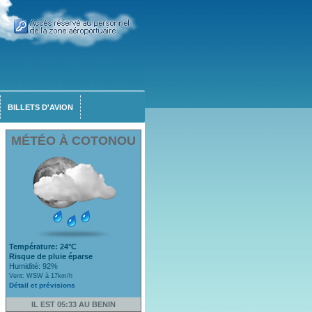
BILLETS D'AVION
MÉTÉO À COTONOU
Température: 24°C
Risque de pluie éparse
Humidité: 92%
Vent: WSW à 17km/h
Détail et prévisions
IL EST 05:33 AU BENIN