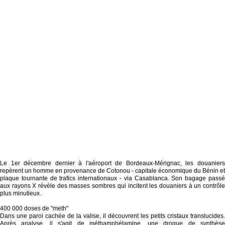
Le 1er décembre dernier à l'aéroport de Bordeaux-Mérignac, les douaniers
repèrent un homme en provenance de Cotonou - capitale économique du Bénin et
plaque tournante de trafics internationaux - via Casablanca. Son bagage passé
aux rayons X révèle des masses sombres qui incitent les douaniers à un contrôle
plus minutieux.
400 000 doses de "meth"
Dans une paroi cachée de la valise, il découvrent les petits cristaux translucides.
Après analyse, il s'agit de méthamphétamine, une drogue de synthèse